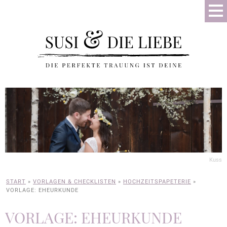
Kuss
START
»
VORLAGEN & CHECKLISTEN
»
HOCHZEITSPAPETERIE
»
VORLAGE: EHEURKUNDE
VORLAGE: EHEURKUNDE