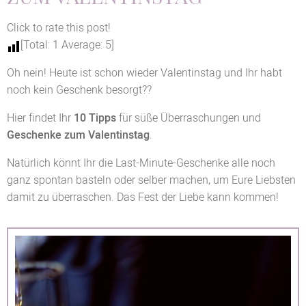
Click to rate this post!
[Total:
1
Average:
5
]
Oh nein! Heute ist schon wieder Valentinstag und Ihr habt
noch kein Geschenk besorgt??
Hier findet Ihr
10 Tipps
für süße Überraschungen und
Geschenke zum Valentinstag
.
Natürlich könnt Ihr die Last-Minute-Geschenke alle noch
ganz spontan basteln oder selber machen, um Eure Liebsten
damit zu überraschen. Das Fest der Liebe kann kommen!