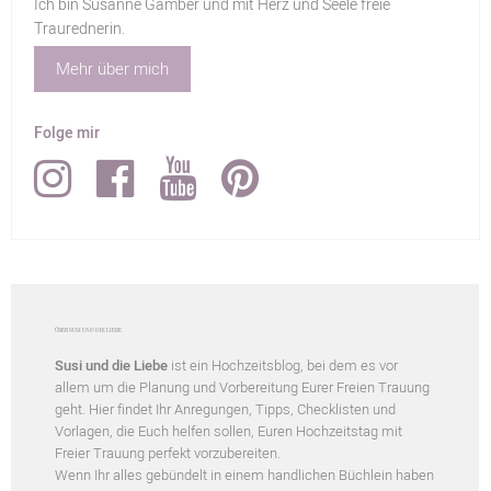
Ich bin Susanne Gamber und mit Herz und Seele freie
Traurednerin.
Mehr über mich
Folge mir
ÜBER SUSI UND DIE LIEBE
Susi und die Liebe
ist ein Hochzeitsblog, bei dem es vor
allem um die Planung und Vorbereitung Eurer Freien Trauung
geht. Hier findet Ihr Anregungen, Tipps, Checklisten und
Vorlagen, die Euch helfen sollen, Euren Hochzeitstag mit
Freier Trauung perfekt vorzubereiten.
Wenn Ihr alles gebündelt in einem handlichen Büchlein haben